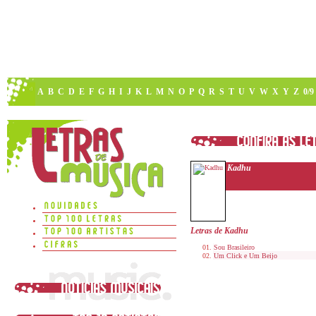
A
B
C
D
E
F
G
H
I
J
K
L
M
N
O
P
Q
R
S
T
U
V
W
X
Y
Z
0/9
Kadhu
Letras de Kadhu
Sou Brasileiro
Um Click e Um Beijo