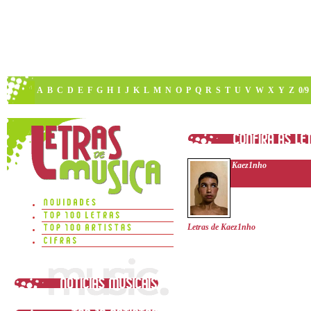
A
B
C
D
E
F
G
H
I
J
K
L
M
N
O
P
Q
R
S
T
U
V
W
X
Y
Z
0/9
Kaez1nho
Letras de Kaez1nho