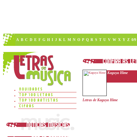
A
B
C
D
E
F
G
H
I
J
K
L
M
N
O
P
Q
R
S
T
U
V
W
X
Y
Z
0/9
Kaguya Hime
Letras de Kaguya Hime