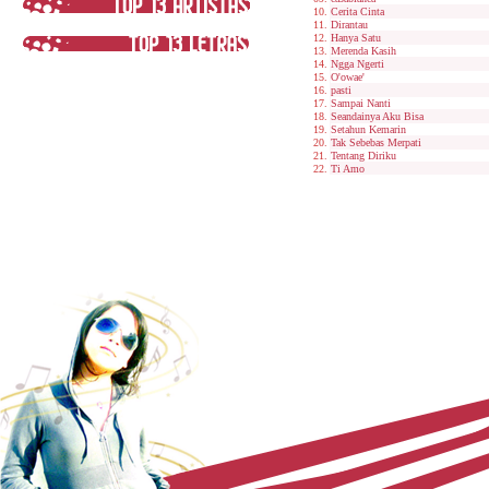
Cerita Cinta
Dirantau
Hanya Satu
Merenda Kasih
Ngga Ngerti
O'owae'
pasti
Sampai Nanti
Seandainya Aku Bisa
Setahun Kemarin
Tak Sebebas Merpati
Tentang Diriku
Ti Amo