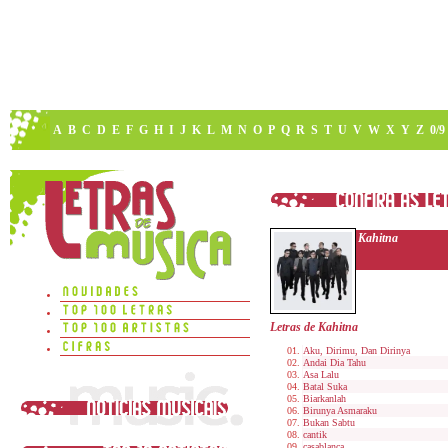
A
B
C
D
E
F
G
H
I
J
K
L
M
N
O
P
Q
R
S
T
U
V
W
X
Y
Z
0/9
Kahitna
Letras de Kahitna
Aku, Dirimu, Dan Dirinya
Andai Dia Tahu
Asa Lalu
Batal Suka
Biarkanlah
Birunya Asmaraku
Bukan Sabtu
cantik
casablanca