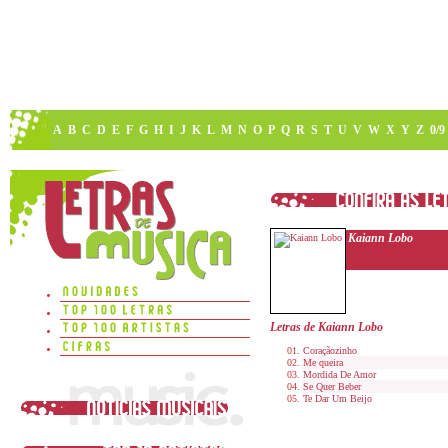
A
B
C
D
E
F
G
H
I
J
K
L
M
N
O
P
Q
R
S
T
U
V
W
X
Y
Z
0/9
Kaiann Lobo
Letras de Kaiann Lobo
Coraçãozinho
Me queira
Mordida De Amor
Se Quer Beber
Te Dar Um Beijo