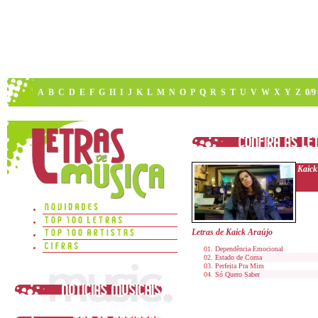
A
B
C
D
E
F
G
H
I
J
K
L
M
N
O
P
Q
R
S
T
U
V
W
X
Y
Z
0/9
Kaick
Letras de Kaick Araújo
Dependência Emocional
Estado de Coma
Perfeita Pra Mim
Só Quero Saber