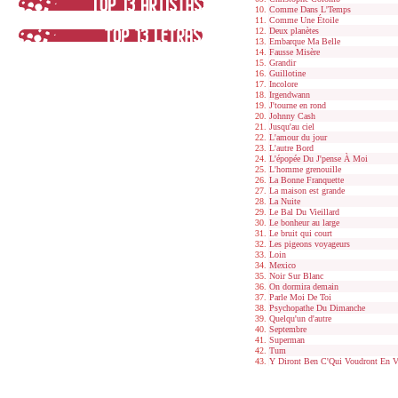
Comme Dans L'Temps
Comme Une Étoile
Deux planètes
Embarque Ma Belle
Fausse Misère
Grandir
Guillotine
Incolore
Irgendwann
J'tourne en rond
Johnny Cash
Jusqu'au ciel
L'amour du jour
L'autre Bord
L'épopée Du J'pense À Moi
L'homme grenouille
La Bonne Franquette
La maison est grande
La Nuite
Le Bal Du Vieillard
Le bonheur au large
Le bruit qui court
Les pigeons voyageurs
Loin
Mexico
Noir Sur Blanc
On dormira demain
Parle Moi De Toi
Psychopathe Du Dimanche
Quelqu'un d'autre
Septembre
Superman
Tum
Y Diront Ben C'Qui Voudront En Vi