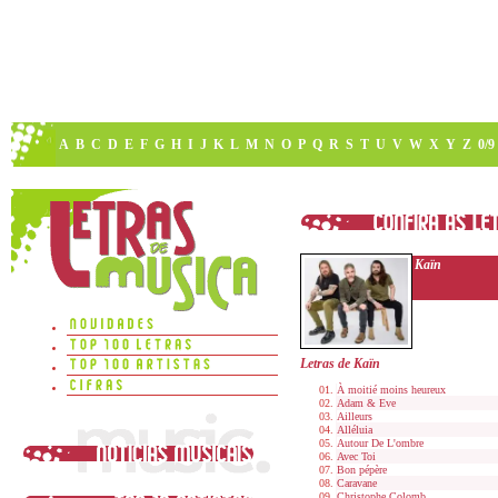
A
B
C
D
E
F
G
H
I
J
K
L
M
N
O
P
Q
R
S
T
U
V
W
X
Y
Z
0/9
Kaïn
Letras de Kaïn
À moitié moins heureux
Adam & Eve
Ailleurs
Alléluia
Autour De L'ombre
Avec Toi
Bon pépère
Caravane
Christophe Colomb