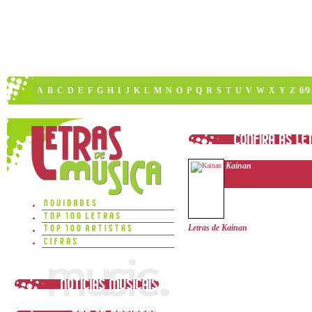
A
B
C
D
E
F
G
H
I
J
K
L
M
N
O
P
Q
R
S
T
U
V
W
X
Y
Z
0/9
Kainan
Letras de Kainan