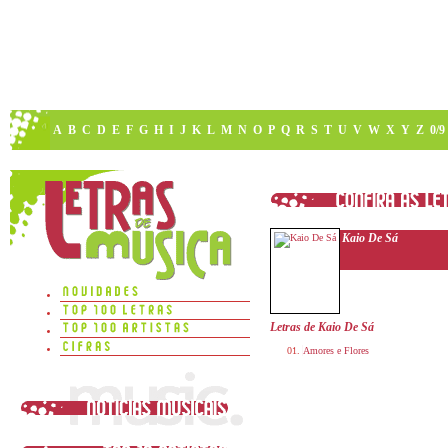
A
B
C
D
E
F
G
H
I
J
K
L
M
N
O
P
Q
R
S
T
U
V
W
X
Y
Z
0/9
Kaio De Sá
Letras de Kaio De Sá
Amores e Flores