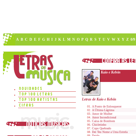
A
B
C
D
E
F
G
H
I
J
K
L
M
N
O
P
Q
R
S
T
U
V
W
X
Y
Z
0/9
Kaio e Kelvin
Letras de Kaio e Kelvin
A Ponto de Enlouquecer
A Última Lágrima
Amor de Mulher
Amor Incondicional
Caixa de Bombom
Chicletinho
Copo Quebrado
Dei Teu Nome a Uma Estrela
Doida