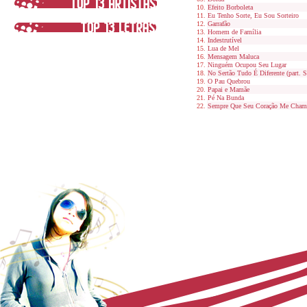
Efeito Borboleta
Eu Tenho Sorte, Eu Sou Sorteiro
Garrafão
Homem de Família
Indestrutível
Lua de Mel
Mensagem Maluca
Ninguém Ocupou Seu Lugar
No Sertão Tudo É Diferente (part. S
O Pau Quebrou
Papai e Mamãe
Pé Na Bunda
Sempre Que Seu Coração Me Cham