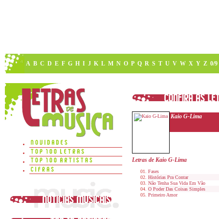
A
B
C
D
E
F
G
H
I
J
K
L
M
N
O
P
Q
R
S
T
U
V
W
X
Y
Z
0/9
Kaio G-Lima
Letras de Kaio G-Lima
Fases
Histórias Pra Contar
Não Tenha Sua Vida Em Vão
O Poder Das Coisas Simples
Primeiro Amor