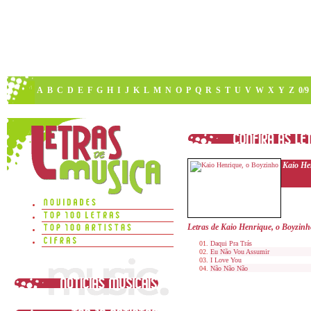
A
B
C
D
E
F
G
H
I
J
K
L
M
N
O
P
Q
R
S
T
U
V
W
X
Y
Z
0/9
Kaio He
Letras de Kaio Henrique, o Boyzinh
Daqui Pra Trás
Eu Não Vou Assumir
I Love You
Não Não Não