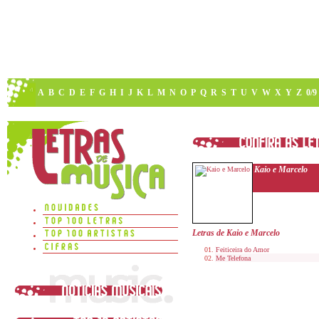
A
B
C
D
E
F
G
H
I
J
K
L
M
N
O
P
Q
R
S
T
U
V
W
X
Y
Z
0/9
Kaio e Marcelo
Letras de Kaio e Marcelo
Feiticeira do Amor
Me Telefona