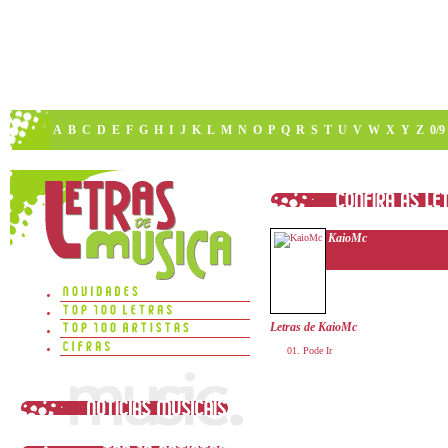
A
B
C
D
E
F
G
H
I
J
K
L
M
N
O
P
Q
R
S
T
U
V
W
X
Y
Z
0/9
KaioMc
Letras de KaioMc
Pode Ir