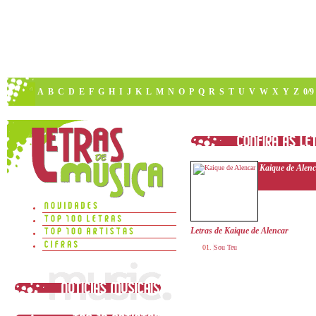
A
B
C
D
E
F
G
H
I
J
K
L
M
N
O
P
Q
R
S
T
U
V
W
X
Y
Z
0/9
Kaique de Alen
Letras de Kaique de Alencar
Sou Teu