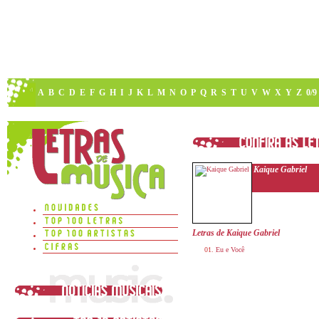
A
B
C
D
E
F
G
H
I
J
K
L
M
N
O
P
Q
R
S
T
U
V
W
X
Y
Z
0/9
Kaique Gabriel
Letras de Kaique Gabriel
Eu e Você