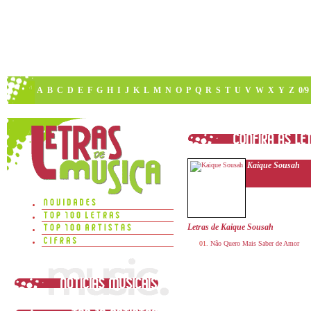
A
B
C
D
E
F
G
H
I
J
K
L
M
N
O
P
Q
R
S
T
U
V
W
X
Y
Z
0/9
Kaique Sousah
Letras de Kaique Sousah
Não Quero Mais Saber de Amor