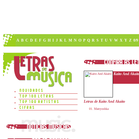
A
B
C
D
E
F
G
H
I
J
K
L
M
N
O
P
Q
R
S
T
U
V
W
X
Y
Z
0/9
Kaito And Akait
Letras de Kaito And Akaito
Matryoshka