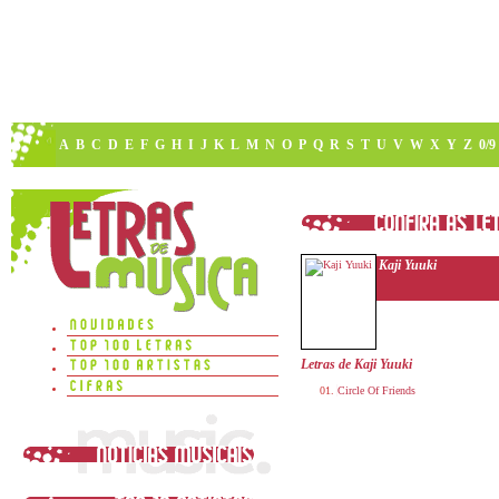
A
B
C
D
E
F
G
H
I
J
K
L
M
N
O
P
Q
R
S
T
U
V
W
X
Y
Z
0/9
Kaji Yuuki
Letras de Kaji Yuuki
Circle Of Friends