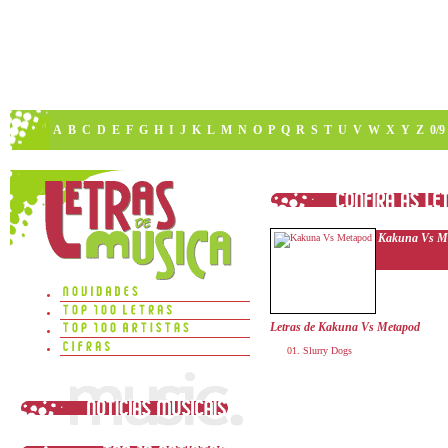
A
B
C
D
E
F
G
H
I
J
K
L
M
N
O
P
Q
R
S
T
U
V
W
X
Y
Z
0/9
Kakuna Vs M
Letras de Kakuna Vs Metapod
Slurry Dogs