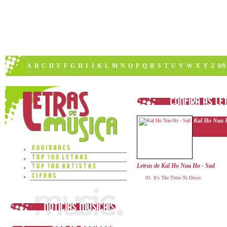
A
B
C
D
E
F
G
H
I
J
K
L
M
N
O
P
Q
R
S
T
U
V
W
X
Y
Z
0/9
Kal Ho Naa 
Letras de Kal Ho Naa Ho - Sad
It's The Time To Disco