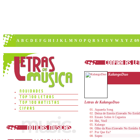
A
B
C
D
E
F
G
H
I
J
K
L
M
N
O
P
Q
R
S
T
U
V
W
X
Y
Z
0/9
KalangoDuo
Letras de KalangoDuo
Aquarela Song
Deixa de Enrola (Gravado No Estúd
Ensaio Sobre A Cegueira
Hei, Você
Kalango
Olho da Rua (Gravado No Estúdio 
Por Que Eu?
Sopro