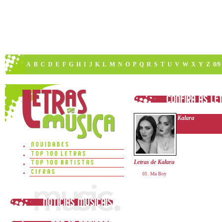
A
B
C
D
E
F
G
H
I
J
K
L
M
N
O
P
Q
R
S
T
U
V
W
X
Y
Z
0/9
Kalara
Letras de Kalara
Ma Boy