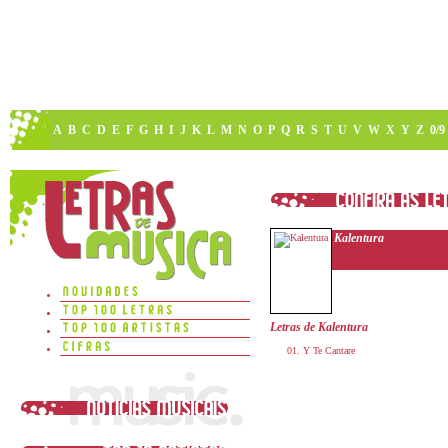
A
B
C
D
E
F
G
H
I
J
K
L
M
N
O
P
Q
R
S
T
U
V
W
X
Y
Z
0/9
Kalentura
Letras de Kalentura
Y Te Cantare