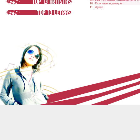
Ти ж мене пiдманула
Ярило