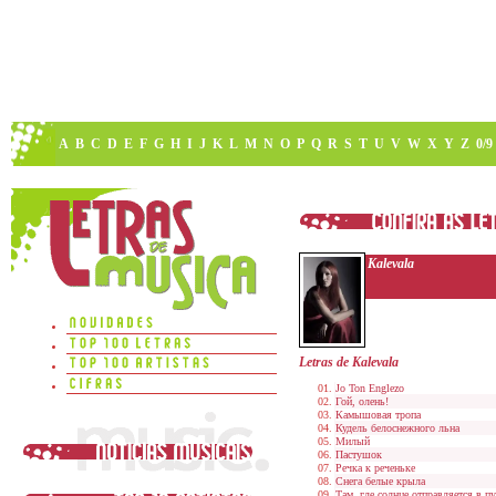
A
B
C
D
E
F
G
H
I
J
K
L
M
N
O
P
Q
R
S
T
U
V
W
X
Y
Z
0/9
Kalevala
Letras de Kalevala
Jo Ton Englezo
Гой, олень!
Камышовая тропа
Кудель белоснежного льна
Милый
Пастушок
Речка к реченьке
Снега белые крыла
Там, где солнце отправляется в пу