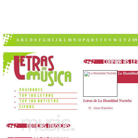
A
B
C
D
E
F
G
H
I
J
K
L
M
N
O
P
Q
R
S
T
U
V
W
X
Y
Z
0/9
La Humildad
Letras de La Humildad Norteña
Amor Ranchero