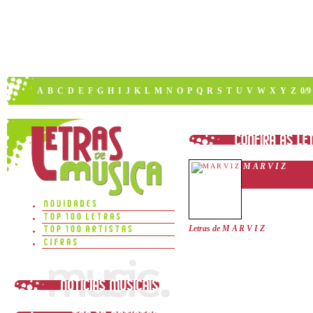
A
B
C
D
E
F
G
H
I
J
K
L
M
N
O
P
Q
R
S
T
U
V
W
X
Y
Z
0/9
M A R V I Z
Letras de M A R V I Z