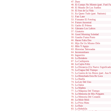
Duro
El Cuerpo No Miente (part. Fuel F
El Mundo De Los Sueños
El Son de La Vida
Eu Quero Tudo (part. Natiruts)
Fast Lane
Firmame El Fotolog
Futuro Ancestral
Gacho El Peleon
Gástame Los Labios
Giratutto
Good Morning Soledad
Guacho Fuma Porro
Hacen Falta Dos
Hijo De Un Mismo Diós
Hilo Y Aguja
Historias Tattooadas
Incomunikaos
Ingravitto
La Butakera
La Cachiporra
La Cajita Feliz
La Distancia (Un Nuevo Significado)
La Fragua Del Tiempo
La Guerra de los Besos (part. Ana 
La Hinnchada Esta Re Loca
La Huella
La Ley Del Uno
La llama
La Madera
La Máquina Del Tiempo
La Memoria de Mis Pulgares
La Memoria Del Corazón
La Mole Moli
La Prisa Mata
La Raiz
La Rebelión