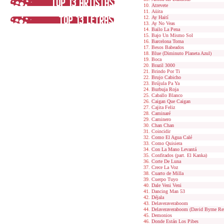
Atrevete
Aüita
Ay Haití
Ay No Veas
Bailo La Pena
Bajo Un Mismo Sol
Barcelona Torna
Besos Babeados
Blue (Diminuto Planeta Azul)
Boca
Brazil 3000
Brindo Por Ti
Brujo Cabicho
Brújula Pa Ya
Burbuja Roja
Caballo Blanco
Caigan Que Caigan
Cajita Feliz
Caminaré
Caminero
Chan Chan
Coincidir
Como El Agua Calé
Como Quisiera
Con La Mano Levantá
Confitados (part. El Kanka)
Corte De Luna
Crece La Voz
Cuarto de Milla
Cuerpo Tuyo
Dale Veni Veni
Dancing Man 53
Déjala
Delaveraveraboom
Delaveraveraboom (David Byrne Re
Demonios
Donde Están Los Pibes