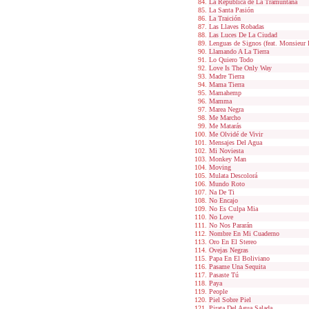
La República de La Tramuntana
La Santa Pasión
La Traición
Las Llaves Robadas
Las Luces De La Ciudad
Lenguas de Signos (feat. Monsieur 
Llamando A La Tierra
Lo Quiero Todo
Love Is The Only Way
Madre Tierra
Mama Tierra
Mamahemp
Mamma
Marea Negra
Me Marcho
Me Matarás
Me Olvidé de Vivir
Mensajes Del Agua
Mi Noviesta
Monkey Man
Moving
Mulata Descolorá
Mundo Roto
Na De Ti
No Encajo
No Es Culpa Mia
No Love
No Nos Pararán
Nombre En Mi Cuaderno
Oro En El Stereo
Ovejas Negras
Papa En El Boliviano
Pasame Una Sequita
Pasaste Tú
Paya
People
Piel Sobre Piel
Pirata Del Agua Salada