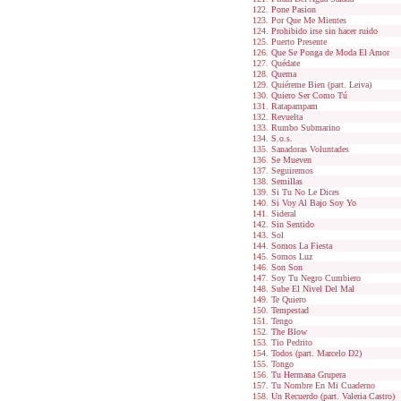
Pone Pasion
Por Que Me Mientes
Prohibido irse sin hacer ruido
Puerto Presente
Que Se Ponga de Moda El Amor
Quédate
Quema
Quiéreme Bien (part. Leiva)
Quiero Ser Como Tú
Ratapampam
Revuelta
Rumbo Submarino
S.o.s.
Sanadoras Voluntades
Se Mueven
Seguiremos
Semillas
Si Tu No Le Dices
Si Voy Al Bajo Soy Yo
Sideral
Sin Sentido
Sol
Somos La Fiesta
Somos Luz
Son Son
Soy Tu Negro Cumbiero
Sube El Nivel Del Mal
Te Quiero
Tempestad
Tengo
The Blow
Tio Pedrito
Todos (part. Marcelo D2)
Tongo
Tu Hermana Grupera
Tu Nombre En Mi Cuaderno
Un Recuerdo (part. Valeria Castro)