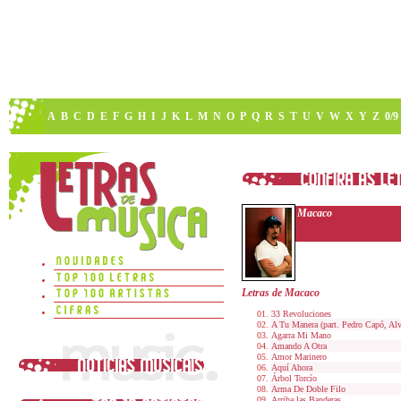
A
B
C
D
E
F
G
H
I
J
K
L
M
N
O
P
Q
R
S
T
U
V
W
X
Y
Z
0/9
Macaco
Letras de Macaco
33 Revoluciones
A Tu Manera (part. Pedro Capó, Al
Agarra Mi Mano
Amando A Otra
Amor Marinero
Aquí Ahora
Árbol Torcío
Arma De Doble Filo
Arriba las Banderas