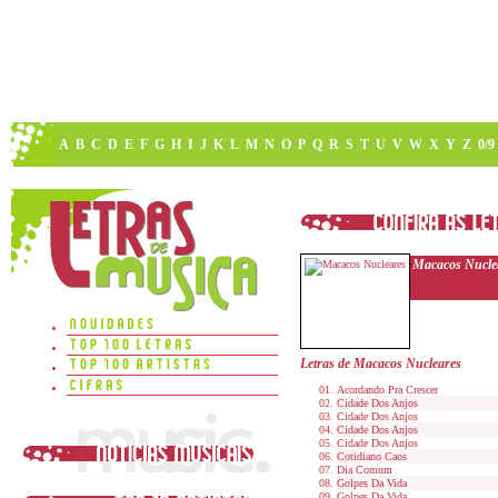
A
B
C
D
E
F
G
H
I
J
K
L
M
N
O
P
Q
R
S
T
U
V
W
X
Y
Z
0/9
Macacos Nucle
Letras de Macacos Nucleares
Acordando Pra Crescer
Cidade Dos Anjos
Cidade Dos Anjos
Cidade Dos Anjos
Cidade Dos Anjos
Cotidiano Caos
Dia Comum
Golpes Da Vida
Golpes Da Vida