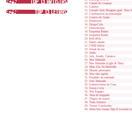
Cabaré de Crianças
Carfrito
Cerrado Sem Miragem (part. Dino 
Combustível da dominação
Contos do Guará
Doidistrol
Droga-Cola
Eletrochoque
Esquenta Banha
Esquenta Banha
Evil elvis
Haters amam
I Will Strive
Jornal da rua
Judas
Juíz, Jurado, Carrasco.
Mac Maldade
Mac Maldade (Light & Diet)
Mais Um Na Multidão
Mundo adversário
New táxi rapido
Pesadelo da realidade
Sem Mancada
Sobreviventes do Caos
Souza é cruz
Tele Engano
Terra de ninguém
Tóquio de isopor
Traiu Sinistro
Tristes Conclusões
We're Not Gonna Take It (twisted sis