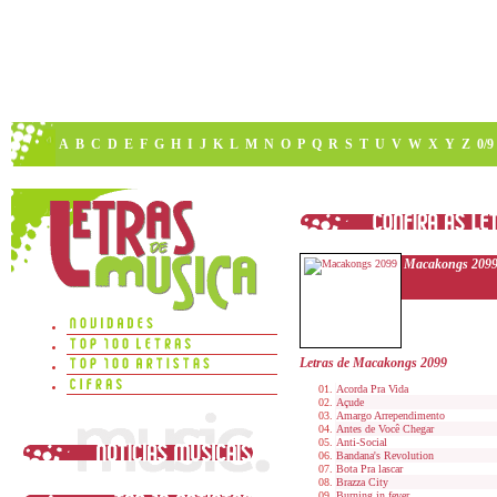
A
B
C
D
E
F
G
H
I
J
K
L
M
N
O
P
Q
R
S
T
U
V
W
X
Y
Z
0/9
Macakongs 209
Letras de Macakongs 2099
Acorda Pra Vida
Açude
Amargo Arrependimento
Antes de Você Chegar
Anti-Social
Bandana's Revolution
Bota Pra lascar
Brazza City
Burning in fever