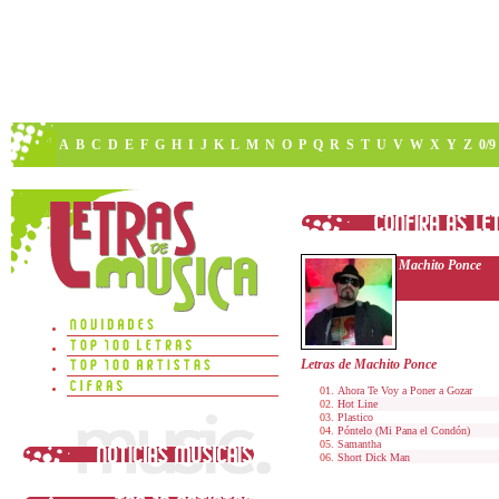
A
B
C
D
E
F
G
H
I
J
K
L
M
N
O
P
Q
R
S
T
U
V
W
X
Y
Z
0/9
Machito Ponce
Letras de Machito Ponce
Ahora Te Voy a Poner a Gozar
Hot Line
Plastico
Póntelo (Mi Pana el Condón)
Samantha
Short Dick Man