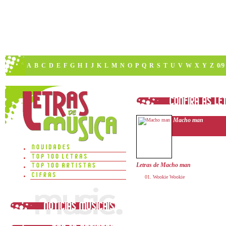
A
B
C
D
E
F
G
H
I
J
K
L
M
N
O
P
Q
R
S
T
U
V
W
X
Y
Z
0/9
Macho man
Letras de Macho man
Wookie Wookie