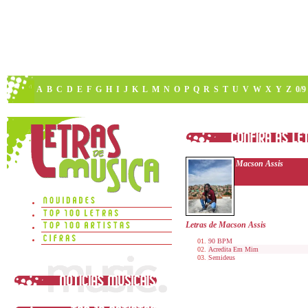
A
B
C
D
E
F
G
H
I
J
K
L
M
N
O
P
Q
R
S
T
U
V
W
X
Y
Z
0/9
Macson Assis
Letras de Macson Assis
90 BPM
Acredita Em Mim
Semideus