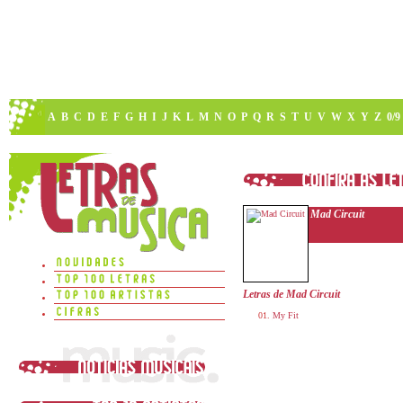
A
B
C
D
E
F
G
H
I
J
K
L
M
N
O
P
Q
R
S
T
U
V
W
X
Y
Z
0/9
Mad Circuit
Letras de Mad Circuit
My Fit