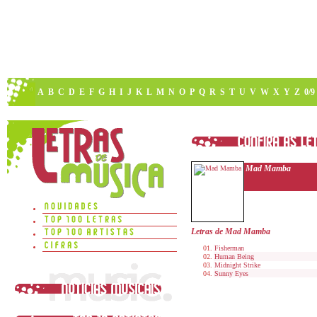
A
B
C
D
E
F
G
H
I
J
K
L
M
N
O
P
Q
R
S
T
U
V
W
X
Y
Z
0/9
Mad Mamba
Letras de Mad Mamba
Fisherman
Human Being
Midnight Strike
Sunny Eyes