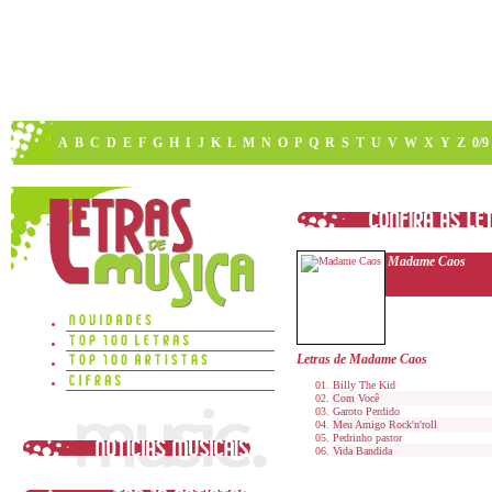
A
B
C
D
E
F
G
H
I
J
K
L
M
N
O
P
Q
R
S
T
U
V
W
X
Y
Z
0/9
Madame Caos
Letras de Madame Caos
Billy The Kid
Com Você
Garoto Perdido
Meu Amigo Rock'n'roll
Pedrinho pastor
Vida Bandida