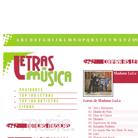
A
B
C
D
E
F
G
H
I
J
K
L
M
N
O
P
Q
R
S
T
U
V
W
X
Y
Z
0/9
Madame LuLu
Letras de Madame LuLu
Até o Horizonte
Diante do Fim
Dias de Chuva
Disfarce
Equívocos de John
Estranho Perfeito
Eu Ainda Não Sei Dizer Te Amo
Luri
Mande Um Sinal