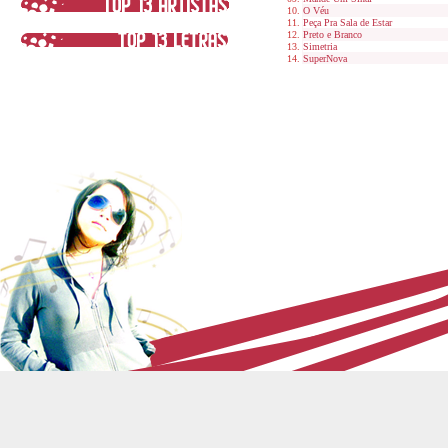
O Véu
Peça Pra Sala de Estar
Preto e Branco
Simetria
SuperNova