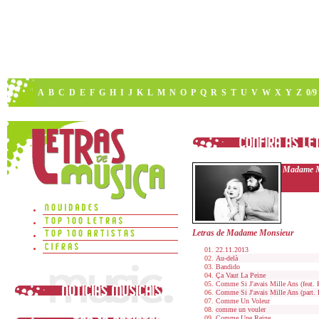
A
B
C
D
E
F
G
H
I
J
K
L
M
N
O
P
Q
R
S
T
U
V
W
X
Y
Z
0/9
Madame M
Letras de Madame Monsieur
22.11.2013
Au-delà
Bandido
Ça Vaut La Peine
Comme Si J'avais Mille Ans (feat. 
Comme Si J'avais Mille Ans (part. 
Comme Un Voleur
comme un vouler
Comme Une Reine