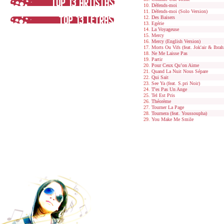
Défends-moi
Défends-moi (Solo Version)
Des Baisers
Egérie
La Voyageuse
Mercy
Mercy (English Version)
Morts Ou Vifs (feat. Jok'air & Ibra
Ne Me Laisse Pas
Partir
Pour Ceux Qu’on Aime
Quand La Nuit Nous Sépare
Qui Sait
See Ya (feat. S.pri Noir)
T'es Pas Un Ange
Tel Est Pris
Théorème
Tourner La Page
Tournera (feat. Youssoupha)
You Make Me Smile