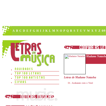
A
B
C
D
E
F
G
H
I
J
K
L
M
N
O
P
Q
R
S
T
U
V
W
X
Y
Z
0/9
Madame Natash
Letras de Madame Natasha
Acabaram com o Vinil