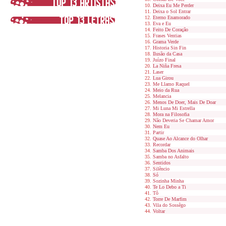
Deixa Eu Me Perder
Deixa o Sol Entrar
Eterno Enamorado
Eva e Eu
Feito De Coração
Frases Ventias
Grama Verde
Historia Sin Fin
Ilusão da Casa
Juízo Final
La Niña Fresa
Laser
Lua Girou
Me Llamo Raquel
Meio da Rua
Melancia
Menos De Doer, Mais De Doar
Mi Luna Mi Estrella
Mora na Filosofia
Não Deveria Se Chamar Amor
Nem Eu
Partir
Quase Ao Alcance do Olhar
Recordar
Samba Dos Animais
Samba no Asfalto
Sentidos
Silêncio
Só
Sozinha Minha
Te Lo Debo a Ti
Tô
Torre De Marfim
Vila do Sossêgo
Voltar