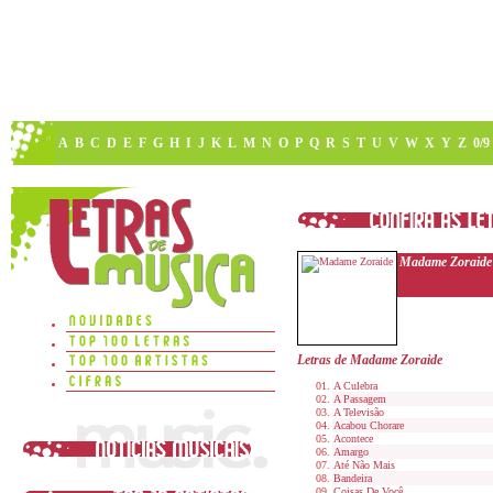
A
B
C
D
E
F
G
H
I
J
K
L
M
N
O
P
Q
R
S
T
U
V
W
X
Y
Z
0/9
Madame Zoraide
Letras de Madame Zoraide
A Culebra
A Passagem
A Televisão
Acabou Chorare
Acontece
Amargo
Até Não Mais
Bandeira
Coisas De Você