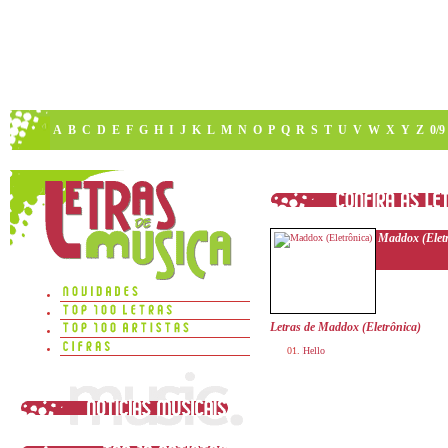
A
B
C
D
E
F
G
H
I
J
K
L
M
N
O
P
Q
R
S
T
U
V
W
X
Y
Z
0/9
Maddox (Elet
Letras de Maddox (Eletrônica)
Hello