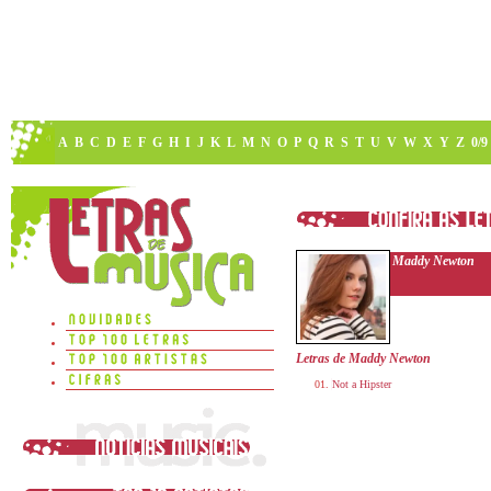
A
B
C
D
E
F
G
H
I
J
K
L
M
N
O
P
Q
R
S
T
U
V
W
X
Y
Z
0/9
Maddy Newton
Letras de Maddy Newton
Not a Hipster