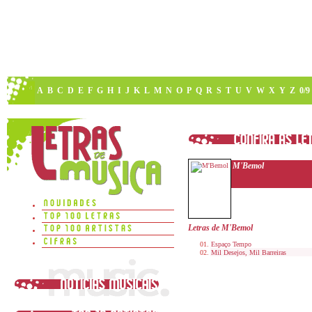
A
B
C
D
E
F
G
H
I
J
K
L
M
N
O
P
Q
R
S
T
U
V
W
X
Y
Z
0/9
M'Bemol
Letras de M'Bemol
Espaço Tempo
Mil Desejos, Mil Barreiras