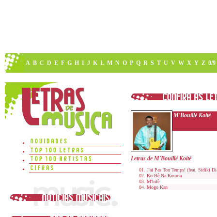
A
B
C
D
E
F
G
H
I
J
K
L
M
N
O
P
Q
R
S
T
U
V
W
X
Y
Z
0/9
M'Bouillé Koité
Letras de M'Bouillé Koité
J'ai Pas Ton Temps! (feat. Sidiki Di
Ko Bè Na Kouma
M'bifè
Mogo Kan