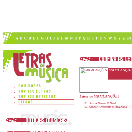
A
B
C
D
E
F
G
H
I
J
K
L
M
N
O
P
Q
R
S
T
U
V
W
X
Y
Z
0/9
M&MCANÇÕ
Letras de M&MCANÇÕES
Assim Nasceu O Natal
Senhor Reconforta Minha Alma