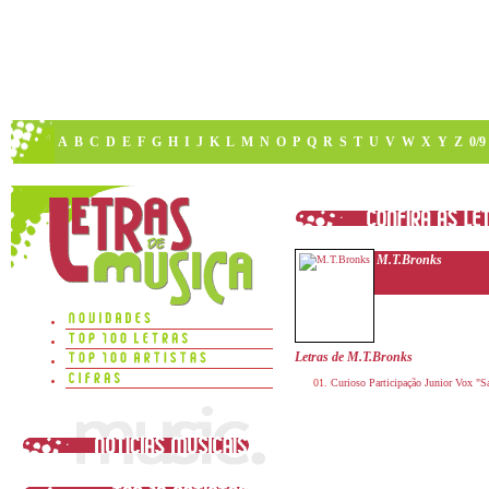
A
B
C
D
E
F
G
H
I
J
K
L
M
N
O
P
Q
R
S
T
U
V
W
X
Y
Z
0/9
M.T.Bronks
Letras de M.T.Bronks
Curioso Participação Junior Vox "