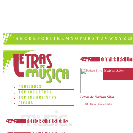
A
B
C
D
E
F
G
H
I
J
K
L
M
N
O
P
Q
R
S
T
U
V
W
X
Y
Z
0/9
Nadson Silva
Letras de Nadson Silva
Uma Dose e Outra