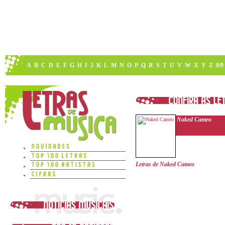
A
B
C
D
E
F
G
H
I
J
K
L
M
N
O
P
Q
R
S
T
U
V
W
X
Y
Z
0/9
Naked Cameo
Letras de Naked Cameo