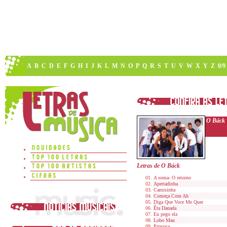
A
B
C
D
E
F
G
H
I
J
K
L
M
N
O
P
Q
R
S
T
U
V
W
X
Y
Z
0/9
O Báck
Letras de O Báck
A soma- O retorno
Apertadinha
Camisinha
Começa Com Ah
Diga Que Voce Me Quer
Êta Danada
Eu pego ela
Lobo Mau
Provoca