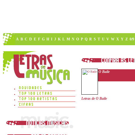
A
B
C
D
E
F
G
H
I
J
K
L
M
N
O
P
Q
R
S
T
U
V
W
X
Y
Z
0/9
O Baile
Letras de O Baile